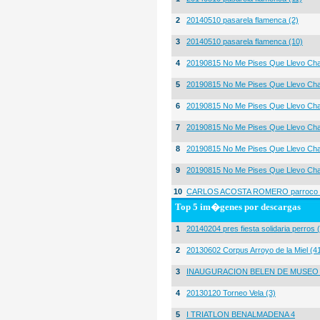
2
20140510 pasarela flamenca (2)
3
20140510 pasarela flamenca (10)
4
20190815 No Me Pises Que Llevo Cha
5
20190815 No Me Pises Que Llevo Cha
6
20190815 No Me Pises Que Llevo Cha
7
20190815 No Me Pises Que Llevo Cha
8
20190815 No Me Pises Que Llevo Cha
9
20190815 No Me Pises Que Llevo Cha
10
CARLOS ACOSTA ROMERO parroco igl
Top 5 im�genes por descargas
1
20140204 pres fiesta solidaria perros 
2
20130602 Corpus Arroyo de la Miel (4
3
INAUGURACION BELEN DE MUSEO
4
20130120 Torneo Vela (3)
5
I TRIATLON BENALMADENA 4