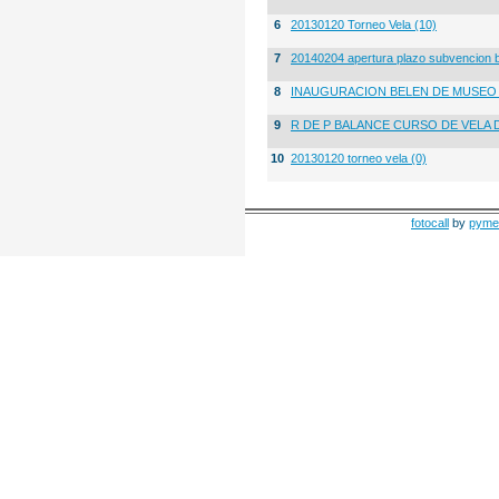
6
20130120 Torneo Vela (10)
7
20140204 apertura plazo subvencion 
8
INAUGURACION BELEN DE MUSE
9
R DE P BALANCE CURSO DE VELA 
10
20130120 torneo vela (0)
fotocall
by
pyme