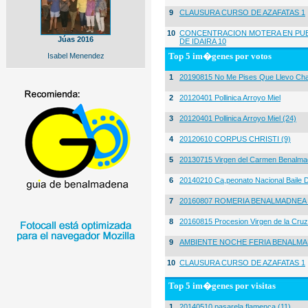
9
CLAUSURA CURSO DE AZAFATAS 1
10
CONCENTRACION MOTERA EN PUE
Júas 2016
DE IDAIRA 10
Top 5 im�genes por votos
Isabel Menendez
1
20190815 No Me Pises Que Llevo Cha
2
20120401 Pollinica Arroyo Miel
3
20120401 Pollinica Arroyo Miel (24)
4
20120610 CORPUS CHRISTI (9)
5
20130715 Virgen del Carmen Benalma
6
20140210 Ca,peonato Nacional Baile D
7
20160807 ROMERIA BENALMADNEA 
8
20160815 Procesion Virgen de la Cruz
9
AMBIENTE NOCHE FERIA BENALMA
10
CLAUSURA CURSO DE AZAFATAS 1
Top 5 im�genes por visitas
1
20140510 pasarela flamenca (11)