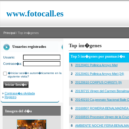
www.fotocall.es
Principal
/ Top im�genes
Top im�genes
Usuarios registrados
Top 5 im�genes por puntuaci�n
Usuario:
Contrase�a:
1
20120401 Pollinica Arroyo Miel
�Iniciar sesi�n autom�ticamente en la
2
20120401 Pollinica Arroyo Miel (24)
siguiente visita?
3
20120610 CORPUS CHRISTI (9)
4
20130715 Virgen del Carmen Benalma
»
Contrase�a olvidada
»
Registro
5
20140210 Ca,peonato Nacional Baile D
6
20160807 ROMERIA BENALMADNEA 
Imagen del d�a
7
20160815 Procesion Virgen de la Cruz
8
AMBIENTE NOCHE FERIA BENALMA