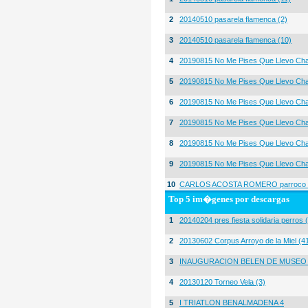
2
20140510 pasarela flamenca (2)
3
20140510 pasarela flamenca (10)
4
20190815 No Me Pises Que Llevo Cha
5
20190815 No Me Pises Que Llevo Cha
6
20190815 No Me Pises Que Llevo Cha
7
20190815 No Me Pises Que Llevo Cha
8
20190815 No Me Pises Que Llevo Cha
9
20190815 No Me Pises Que Llevo Cha
10
CARLOS ACOSTA ROMERO parroco igl
Top 5 im�genes por descargas
1
20140204 pres fiesta solidaria perros 
2
20130602 Corpus Arroyo de la Miel (4
3
INAUGURACION BELEN DE MUSEO
4
20130120 Torneo Vela (3)
5
I TRIATLON BENALMADENA 4