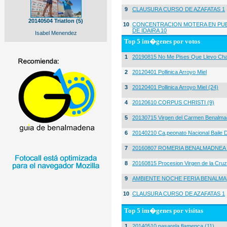
9
CLAUSURA CURSO DE AZAFATAS 1
20140504 Triatlon (5)
10
CONCENTRACION MOTERA EN PUE
DE IDAIRA 10
Isabel Menendez
Top 5 im�genes por votos
1
20190815 No Me Pises Que Llevo Cha
2
20120401 Pollinica Arroyo Miel
3
20120401 Pollinica Arroyo Miel (24)
4
20120610 CORPUS CHRISTI (9)
5
20130715 Virgen del Carmen Benalma
6
20140210 Ca,peonato Nacional Baile D
7
20160807 ROMERIA BENALMADNEA 
8
20160815 Procesion Virgen de la Cruz
9
AMBIENTE NOCHE FERIA BENALMA
10
CLAUSURA CURSO DE AZAFATAS 1
Top 5 im�genes por visitas
1
20140510 pasarela flamenca (11)