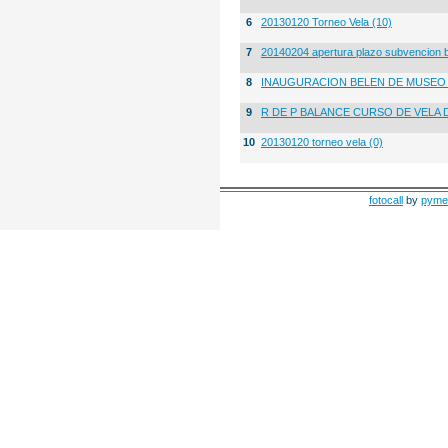
6
20130120 Torneo Vela (10)
7
20140204 apertura plazo subvencion 
8
INAUGURACION BELEN DE MUSE
9
R DE P BALANCE CURSO DE VELA 
10
20130120 torneo vela (0)
fotocall
by
pyme