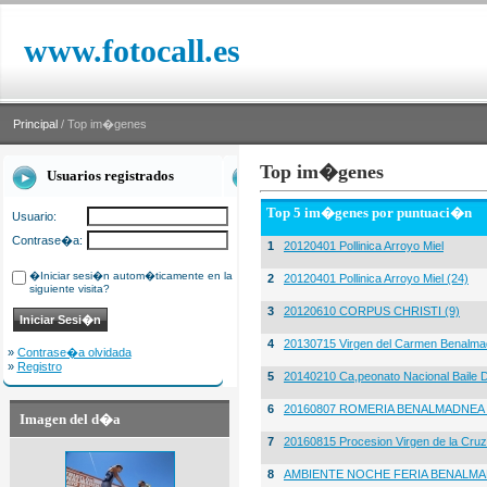
www.fotocall.es
Principal
/ Top im�genes
Top im�genes
Usuarios registrados
Top 5 im�genes por puntuaci�n
Usuario:
Contrase�a:
1
20120401 Pollinica Arroyo Miel
�Iniciar sesi�n autom�ticamente en la
2
20120401 Pollinica Arroyo Miel (24)
siguiente visita?
3
20120610 CORPUS CHRISTI (9)
4
20130715 Virgen del Carmen Benalma
»
Contrase�a olvidada
»
Registro
5
20140210 Ca,peonato Nacional Baile D
6
20160807 ROMERIA BENALMADNEA 
Imagen del d�a
7
20160815 Procesion Virgen de la Cruz
8
AMBIENTE NOCHE FERIA BENALMA