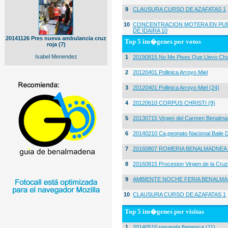
9
CLAUSURA CURSO DE AZAFATAS 1
10
CONCENTRACION MOTERA EN PUE
DE IDAIRA 10
20141126 Pres nueva ambulancia cruz
Top 5 im�genes por votos
roja (7)
Isabel Menendez
1
20190815 No Me Pises Que Llevo Cha
2
20120401 Pollinica Arroyo Miel
3
20120401 Pollinica Arroyo Miel (24)
4
20120610 CORPUS CHRISTI (9)
5
20130715 Virgen del Carmen Benalma
6
20140210 Ca,peonato Nacional Baile D
7
20160807 ROMERIA BENALMADNEA 
8
20160815 Procesion Virgen de la Cruz
9
AMBIENTE NOCHE FERIA BENALMA
10
CLAUSURA CURSO DE AZAFATAS 1
Top 5 im�genes por visitas
1
20140510 pasarela flamenca (11)