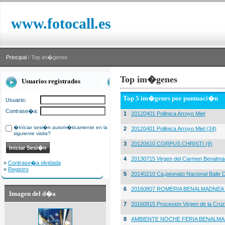
www.fotocall.es
Principal
/ Top im�genes
Top im�genes
Usuarios registrados
Top 5 im�genes por puntuaci�n
Usuario:
Contrase�a:
1
20120401 Pollinica Arroyo Miel
�Iniciar sesi�n autom�ticamente en la
2
20120401 Pollinica Arroyo Miel (24)
siguiente visita?
3
20120610 CORPUS CHRISTI (9)
4
20130715 Virgen del Carmen Benalma
»
Contrase�a olvidada
»
Registro
5
20140210 Ca,peonato Nacional Baile D
6
20160807 ROMERIA BENALMADNEA 
Imagen del d�a
7
20160815 Procesion Virgen de la Cruz
8
AMBIENTE NOCHE FERIA BENALMA