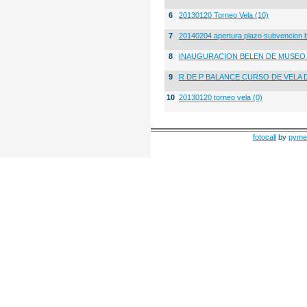
6
20130120 Torneo Vela (10)
7
20140204 apertura plazo subvencion 
8
INAUGURACION BELEN DE MUSE
9
R DE P BALANCE CURSO DE VELA 
10
20130120 torneo vela (0)
fotocall
by
pyme