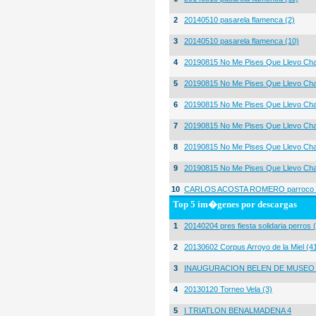
2
20140510 pasarela flamenca (2)
3
20140510 pasarela flamenca (10)
4
20190815 No Me Pises Que Llevo Cha
5
20190815 No Me Pises Que Llevo Cha
6
20190815 No Me Pises Que Llevo Cha
7
20190815 No Me Pises Que Llevo Cha
8
20190815 No Me Pises Que Llevo Cha
9
20190815 No Me Pises Que Llevo Cha
10
CARLOS ACOSTA ROMERO parroco igl
Top 5 im�genes por descargas
1
20140204 pres fiesta solidaria perros 
2
20130602 Corpus Arroyo de la Miel (4
3
INAUGURACION BELEN DE MUSEO
4
20130120 Torneo Vela (3)
5
I TRIATLON BENALMADENA 4