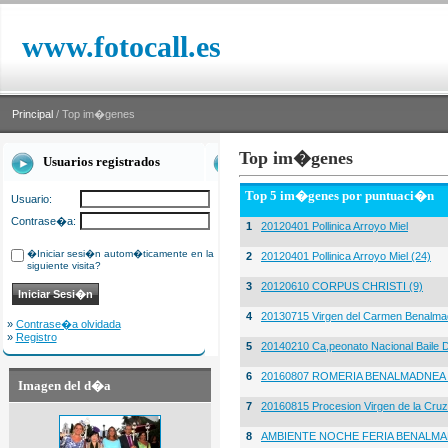
www.fotocall.es
Principal
/ Top im�genes
Top im�genes
Usuarios registrados
Top 5 im�genes por puntuaci�n
Usuario:
Contrase�a:
1
20120401 Pollinica Arroyo Miel
�Iniciar sesi�n autom�ticamente en la
2
20120401 Pollinica Arroyo Miel (24)
siguiente visita?
3
20120610 CORPUS CHRISTI (9)
4
20130715 Virgen del Carmen Benalma
»
Contrase�a olvidada
»
Registro
5
20140210 Ca,peonato Nacional Baile D
6
20160807 ROMERIA BENALMADNEA 
Imagen del d�a
7
20160815 Procesion Virgen de la Cruz
8
AMBIENTE NOCHE FERIA BENALMA