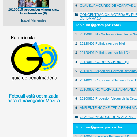
9
CLAUSURA CURSO DE AZAFATAS 1
20130815 procesion virgen cruz
benalmadena (6)
10
CONCENTRACION MOTERA EN PUE
DE IDAIRA 10
Isabel Menendez
Top 5 im�genes por votos
1
20190815 No Me Pises Que Llevo Cha
2
20120401 Pollinica Arroyo Miel
3
20120401 Pollinica Arroyo Miel (24)
4
20120610 CORPUS CHRISTI (9)
5
20130715 Virgen del Carmen Benalma
6
20140210 Ca,peonato Nacional Baile D
7
20160807 ROMERIA BENALMADNEA 
8
20160815 Procesion Virgen de la Cruz
9
AMBIENTE NOCHE FERIA BENALMA
10
CLAUSURA CURSO DE AZAFATAS 1
Top 5 im�genes por visitas
1
20140510 pasarela flamenca (11)