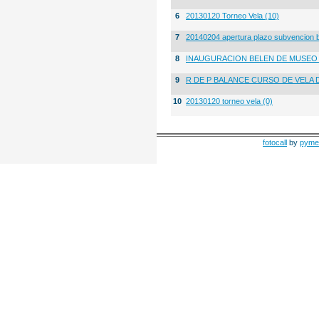
6
20130120 Torneo Vela (10)
7
20140204 apertura plazo subvencion 
8
INAUGURACION BELEN DE MUSE
9
R DE P BALANCE CURSO DE VELA 
10
20130120 torneo vela (0)
fotocall
by
pyme