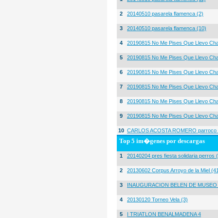
2
20140510 pasarela flamenca (2)
3
20140510 pasarela flamenca (10)
4
20190815 No Me Pises Que Llevo Cha
5
20190815 No Me Pises Que Llevo Cha
6
20190815 No Me Pises Que Llevo Cha
7
20190815 No Me Pises Que Llevo Cha
8
20190815 No Me Pises Que Llevo Cha
9
20190815 No Me Pises Que Llevo Cha
10
CARLOS ACOSTA ROMERO parroco igl
Top 5 im�genes por descargas
1
20140204 pres fiesta solidaria perros 
2
20130602 Corpus Arroyo de la Miel (4
3
INAUGURACION BELEN DE MUSEO
4
20130120 Torneo Vela (3)
5
I TRIATLON BENALMADENA 4