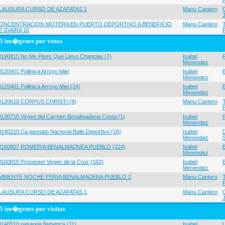
LAUSURA CURSO DE AZAFATAS 1
Manu Cantero
ONCENTRACION MOTERA EN PUERTO DEPORTIVO A BENEFICIO
Manu Cantero
E IDAIRA 10
5 im�genes por votos
0190815 No Me Pises Que Llevo Chanclas (7)
Isabel
Menendez
120401 Pollinica Arroyo Miel
Isabel
Menendez
120401 Pollinica Arroyo Miel (24)
Isabel
Menendez
0120610 CORPUS CHRISTI (9)
Manu Cantero
0130715 Virgen del Carmen Benalmadena Costa (1)
Isabel
Menendez
0140210 Ca,peonato Nacional Baile Deportivo (16)
Isabel
Menendez
0160807 ROMERIA BENALMADNEA PUEBLO (224)
Isabel
Menendez
0160815 Procesion Virgen de la Cruz (162)
Isabel
Menendez
MBIENTE NOCHE FERIA BENALMADENA PUEBLO 2
Manu Cantero
LAUSURA CURSO DE AZAFATAS 1
Manu Cantero
5 im�genes por visitas
0140510 pasarela flamenca (11)
Isabel