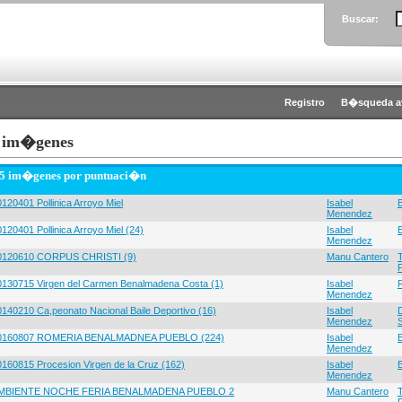
Buscar:
Registro
B�squeda a
 im�genes
 5 im�genes por puntuaci�n
120401 Pollinica Arroyo Miel
Isabel
Menendez
120401 Pollinica Arroyo Miel (24)
Isabel
Menendez
0120610 CORPUS CHRISTI (9)
Manu Cantero
0130715 Virgen del Carmen Benalmadena Costa (1)
Isabel
Menendez
0140210 Ca,peonato Nacional Baile Deportivo (16)
Isabel
Menendez
0160807 ROMERIA BENALMADNEA PUEBLO (224)
Isabel
Menendez
0160815 Procesion Virgen de la Cruz (162)
Isabel
Menendez
MBIENTE NOCHE FERIA BENALMADENA PUEBLO 2
Manu Cantero