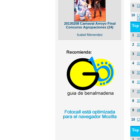
9
C
10
C
D
20130208 Carnaval Arroyo Final
Top 
Concurso Agrupaciones (24)
Isabel Menendez
1
2
2
20
3
20
4
2
5
2
6
2
7
2
8
2
9
A
10
C
Top 
1
2