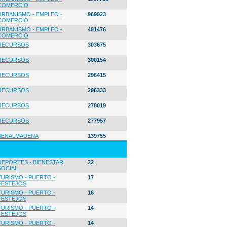
COMERCIO
URBANISMO - EMPLEO -
969923
COMERCIO
URBANISMO - EMPLEO -
491476
COMERCIO
RECURSOS
303675
RECURSOS
300154
RECURSOS
296415
RECURSOS
296333
RECURSOS
278019
RECURSOS
277957
BENALMADENA
139755
DEPORTES - BIENESTAR
22
SOCIAL
TURISMO - PUERTO -
17
FESTEJOS
TURISMO - PUERTO -
16
FESTEJOS
TURISMO - PUERTO -
14
FESTEJOS
TURISMO - PUERTO -
14