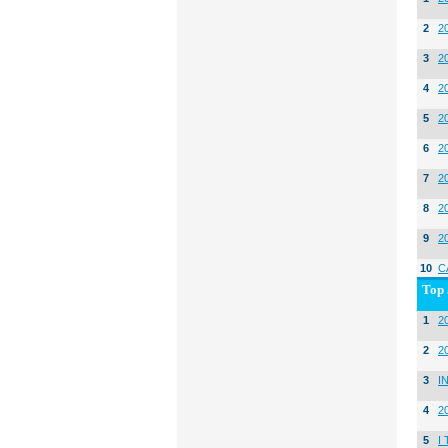
2
2
3
2
4
2
5
2
6
2
7
2
8
2
9
2
10
C
Top 
1
20
2
2
3
I
4
2
5
I