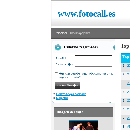
www.fotocall.es
Principal
/ Top im�genes
Top
Usuarios registrados
Top
Usuario:
Contrase�a:
1
20
�Iniciar sesi�n autom�ticamente en la
2
20
siguiente visita?
3
2
4
2
»
Contrase�a olvidada
»
Registro
5
2
6
2
Imagen del d�a
7
2
8
A