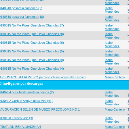
Menendez
0140510 pasarela flamenca (2)
Isabel
Menendez
0140510 pasarela flamenca (10)
Isabel
Menendez
0190815 No Me Pises Que Llevo Chanclas (7)
Isabel
Menendez
0190815 No Me Pises Que Llevo Chanclas (8)
Isabel
Menendez
0190815 No Me Pises Que Llevo Chanclas (6)
Isabel
Menendez
0190815 No Me Pises Que Llevo Chanclas (5)
Isabel
Menendez
0190815 No Me Pises Que Llevo Chanclas (9)
Isabel
Menendez
0190815 No Me Pises Que Llevo Chanclas (4)
Isabel
Menendez
ARLOS ACOSTA ROMERO parroco iglesia virgen del carmen
Manu Cantero
5 im�genes por descargas
140204 pres fiesta solidaria perros (2)
Isabel
Menendez
0130602 Corpus Arroyo de la Miel (41)
Isabel
Menendez
NAUGURACION BELEN DE MUSEO PRECOLOMBINO 1
Manu Cantero
0130120 Torneo Vela (3)
Isabel
Menendez
 TRIATLON BENALMADENA 4
Manu Cantero