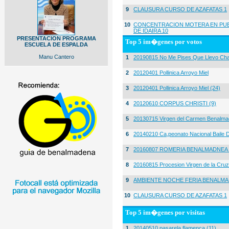
9
CLAUSURA CURSO DE AZAFATAS 1
10
CONCENTRACION MOTERA EN PUE
DE IDAIRA 10
PRESENTACION PROGRAMA
Top 5 im�genes por votos
ESCUELA DE ESPALDA
Manu Cantero
1
20190815 No Me Pises Que Llevo Cha
2
20120401 Pollinica Arroyo Miel
3
20120401 Pollinica Arroyo Miel (24)
4
20120610 CORPUS CHRISTI (9)
5
20130715 Virgen del Carmen Benalma
6
20140210 Ca,peonato Nacional Baile D
7
20160807 ROMERIA BENALMADNEA 
8
20160815 Procesion Virgen de la Cruz
9
AMBIENTE NOCHE FERIA BENALMA
10
CLAUSURA CURSO DE AZAFATAS 1
Top 5 im�genes por visitas
1
20140510 pasarela flamenca (11)