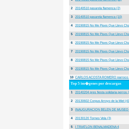
2
20140510 pasarela flamenca (2)
3
20140510 pasarela flamenca (10)
4
20190815 No Me Pises Que Llevo Cha
5
20190815 No Me Pises Que Llevo Cha
6
20190815 No Me Pises Que Llevo Cha
7
20190815 No Me Pises Que Llevo Cha
8
20190815 No Me Pises Que Llevo Cha
9
20190815 No Me Pises Que Llevo Cha
10
CARLOS ACOSTA ROMERO parroco igl
Top 5 im�genes por descargas
1
20140204 pres fiesta solidaria perros 
2
20130602 Corpus Arroyo de la Miel (4
3
INAUGURACION BELEN DE MUSEO
4
20130120 Torneo Vela (3)
5
I TRIATLON BENALMADENA 4