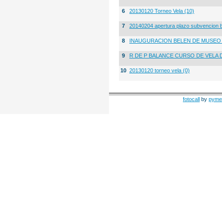
6
20130120 Torneo Vela (10)
7
20140204 apertura plazo subvencion 
8
INAUGURACION BELEN DE MUSE
9
R DE P BALANCE CURSO DE VELA 
10
20130120 torneo vela (0)
fotocall
by
pyme