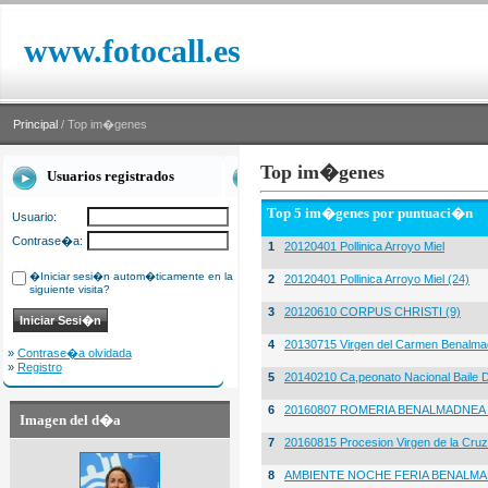
www.fotocall.es
Principal
/ Top im�genes
Top im�genes
Usuarios registrados
Top 5 im�genes por puntuaci�n
Usuario:
Contrase�a:
1
20120401 Pollinica Arroyo Miel
�Iniciar sesi�n autom�ticamente en la
2
20120401 Pollinica Arroyo Miel (24)
siguiente visita?
3
20120610 CORPUS CHRISTI (9)
4
20130715 Virgen del Carmen Benalma
»
Contrase�a olvidada
»
Registro
5
20140210 Ca,peonato Nacional Baile D
6
20160807 ROMERIA BENALMADNEA 
Imagen del d�a
7
20160815 Procesion Virgen de la Cruz
8
AMBIENTE NOCHE FERIA BENALMA