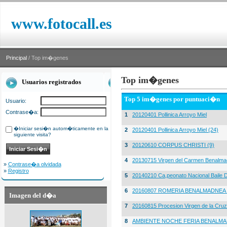
www.fotocall.es
Principal
/ Top im�genes
Top im�genes
Usuarios registrados
Top 5 im�genes por puntuaci�n
Usuario:
Contrase�a:
1
20120401 Pollinica Arroyo Miel
�Iniciar sesi�n autom�ticamente en la
2
20120401 Pollinica Arroyo Miel (24)
siguiente visita?
3
20120610 CORPUS CHRISTI (9)
4
20130715 Virgen del Carmen Benalma
»
Contrase�a olvidada
»
Registro
5
20140210 Ca,peonato Nacional Baile D
6
20160807 ROMERIA BENALMADNEA 
Imagen del d�a
7
20160815 Procesion Virgen de la Cruz
8
AMBIENTE NOCHE FERIA BENALMA