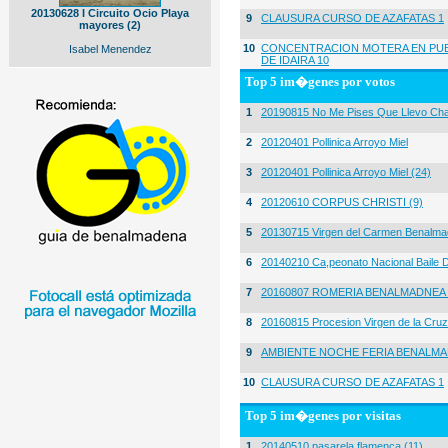
20130628 I Circuito Ocio Playa
9
CLAUSURA CURSO DE AZAFATAS 1
mayores (2)
10
CONCENTRACION MOTERA EN PUE
Isabel Menendez
DE IDAIRA 10
Top 5 im�genes por votos
1
20190815 No Me Pises Que Llevo Cha
2
20120401 Pollinica Arroyo Miel
3
20120401 Pollinica Arroyo Miel (24)
4
20120610 CORPUS CHRISTI (9)
5
20130715 Virgen del Carmen Benalma
6
20140210 Ca,peonato Nacional Baile D
7
20160807 ROMERIA BENALMADNEA 
8
20160815 Procesion Virgen de la Cruz
9
AMBIENTE NOCHE FERIA BENALMA
10
CLAUSURA CURSO DE AZAFATAS 1
Top 5 im�genes por visitas
1
20140510 pasarela flamenca (11)