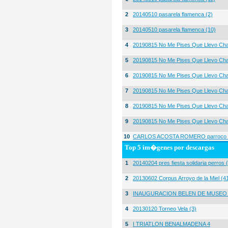
2
20140510 pasarela flamenca (2)
3
20140510 pasarela flamenca (10)
4
20190815 No Me Pises Que Llevo Cha
5
20190815 No Me Pises Que Llevo Cha
6
20190815 No Me Pises Que Llevo Cha
7
20190815 No Me Pises Que Llevo Cha
8
20190815 No Me Pises Que Llevo Cha
9
20190815 No Me Pises Que Llevo Cha
10
CARLOS ACOSTA ROMERO parroco igl
Top 5 im�genes por descargas
1
20140204 pres fiesta solidaria perros 
2
20130602 Corpus Arroyo de la Miel (4
3
INAUGURACION BELEN DE MUSEO
4
20130120 Torneo Vela (3)
5
I TRIATLON BENALMADENA 4