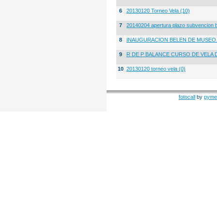
6
20130120 Torneo Vela (10)
7
20140204 apertura plazo subvencion 
8
INAUGURACION BELEN DE MUSE
9
R DE P BALANCE CURSO DE VELA 
10
20130120 torneo vela (0)
fotocall
by
pyme