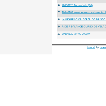
6
20130120 Torneo Vela (10)
7
20140204 apertura plazo subvencion 
8
INAUGURACION BELEN DE MUSE
9
R DE P BALANCE CURSO DE VELA 
10
20130120 torneo vela (0)
fotocall
by
pyme