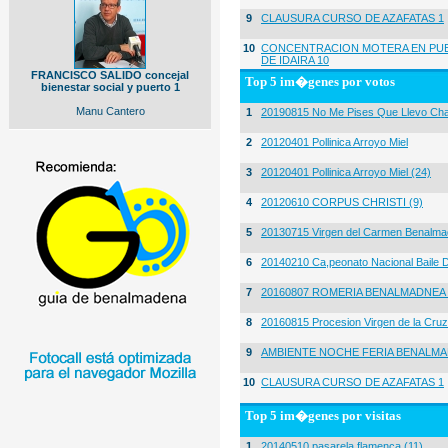
9
CLAUSURA CURSO DE AZAFATAS 1
10
CONCENTRACION MOTERA EN PUE
DE IDAIRA 10
FRANCISCO SALIDO concejal
Top 5 im�genes por votos
bienestar social y puerto 1
Manu Cantero
1
20190815 No Me Pises Que Llevo Cha
2
20120401 Pollinica Arroyo Miel
3
20120401 Pollinica Arroyo Miel (24)
4
20120610 CORPUS CHRISTI (9)
5
20130715 Virgen del Carmen Benalma
6
20140210 Ca,peonato Nacional Baile D
7
20160807 ROMERIA BENALMADNEA 
8
20160815 Procesion Virgen de la Cruz
9
AMBIENTE NOCHE FERIA BENALMA
10
CLAUSURA CURSO DE AZAFATAS 1
Top 5 im�genes por visitas
1
20140510 pasarela flamenca (11)