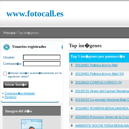
www.fotocall.es
Principal
/ Top im�genes
Top im�genes
Usuarios registrados
Top 5 im�genes por puntuaci�n
Usuario:
Contrase�a:
1
20120401 Pollinica Arroyo Miel
�Iniciar sesi�n autom�ticamente en la
2
20120401 Pollinica Arroyo Miel (24)
siguiente visita?
3
20120610 CORPUS CHRISTI (9)
4
20130715 Virgen del Carmen Benalma
»
Contrase�a olvidada
»
Registro
5
20140210 Ca,peonato Nacional Baile D
6
20160807 ROMERIA BENALMADNEA 
Imagen del d�a
7
20160815 Procesion Virgen de la Cruz
8
AMBIENTE NOCHE FERIA BENALMA