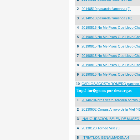
2
20140510 pasarela flamenca (2)
3
20140510 pasarela flamenca (10)
4
20190815 No Me Pises Que Llevo Cha
5
20190815 No Me Pises Que Llevo Cha
6
20190815 No Me Pises Que Llevo Cha
7
20190815 No Me Pises Que Llevo Cha
8
20190815 No Me Pises Que Llevo Cha
9
20190815 No Me Pises Que Llevo Cha
10
CARLOS ACOSTA ROMERO parroco igl
Top 5 im�genes por descargas
1
20140204 pres fiesta solidaria perros 
2
20130602 Corpus Arroyo de la Miel (4
3
INAUGURACION BELEN DE MUSEO
4
20130120 Torneo Vela (3)
5
I TRIATLON BENALMADENA 4