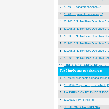
2
20140510 pasarela flamenca (2)
3
20140510 pasarela flamenca (10)
4
20190815 No Me Pises Que Llevo Cha
5
20190815 No Me Pises Que Llevo Cha
6
20190815 No Me Pises Que Llevo Cha
7
20190815 No Me Pises Que Llevo Cha
8
20190815 No Me Pises Que Llevo Cha
9
20190815 No Me Pises Que Llevo Cha
10
CARLOS ACOSTA ROMERO parroco igl
Top 5 im�genes por descargas
1
20140204 pres fiesta solidaria perros 
2
20130602 Corpus Arroyo de la Miel (4
3
INAUGURACION BELEN DE MUSEO
4
20130120 Torneo Vela (3)
5
I TRIATLON BENALMADENA 4