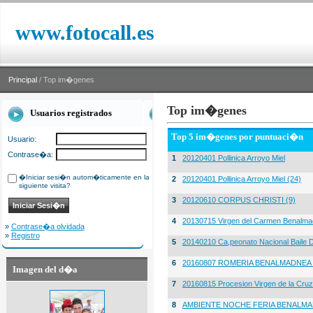
www.fotocall.es
Principal
/ Top im�genes
Top im�genes
Usuarios registrados
Top 5 im�genes por puntuaci�n
Usuario:
Contrase�a:
1
20120401 Pollinica Arroyo Miel
�Iniciar sesi�n autom�ticamente en la
2
20120401 Pollinica Arroyo Miel (24)
siguiente visita?
3
20120610 CORPUS CHRISTI (9)
4
20130715 Virgen del Carmen Benalma
»
Contrase�a olvidada
»
Registro
5
20140210 Ca,peonato Nacional Baile D
6
20160807 ROMERIA BENALMADNEA 
Imagen del d�a
7
20160815 Procesion Virgen de la Cruz
8
AMBIENTE NOCHE FERIA BENALMA