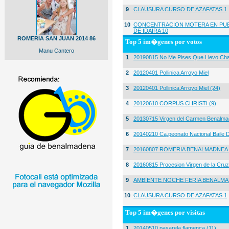
9
CLAUSURA CURSO DE AZAFATAS 1
10
CONCENTRACION MOTERA EN PUE
DE IDAIRA 10
ROMERIA SAN JUAN 2014 86
Top 5 im�genes por votos
Manu Cantero
1
20190815 No Me Pises Que Llevo Cha
2
20120401 Pollinica Arroyo Miel
3
20120401 Pollinica Arroyo Miel (24)
4
20120610 CORPUS CHRISTI (9)
5
20130715 Virgen del Carmen Benalma
6
20140210 Ca,peonato Nacional Baile D
7
20160807 ROMERIA BENALMADNEA 
8
20160815 Procesion Virgen de la Cruz
9
AMBIENTE NOCHE FERIA BENALMA
10
CLAUSURA CURSO DE AZAFATAS 1
Top 5 im�genes por visitas
1
20140510 pasarela flamenca (11)