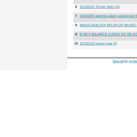
6
20130120 Torneo Vela (10)
7
20140204 apertura plazo subvencion 
8
INAUGURACION BELEN DE MUSE
9
R DE P BALANCE CURSO DE VELA 
10
20130120 torneo vela (0)
fotocall
by
pyme