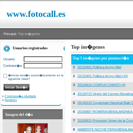
www.fotocall.es
Principal
/ Top im�genes
Top im�genes
Usuarios registrados
Top 5 im�genes por puntuaci�n
Usuario:
Contrase�a:
1
20120401 Pollinica Arroyo Miel
�Iniciar sesi�n autom�ticamente en la
2
20120401 Pollinica Arroyo Miel (24)
siguiente visita?
3
20120610 CORPUS CHRISTI (9)
4
20130715 Virgen del Carmen Benalma
»
Contrase�a olvidada
»
Registro
5
20140210 Ca,peonato Nacional Baile D
6
20160807 ROMERIA BENALMADNEA 
Imagen del d�a
7
20160815 Procesion Virgen de la Cruz
8
AMBIENTE NOCHE FERIA BENALMA