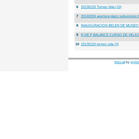
6
20130120 Torneo Vela (10)
7
20140204 apertura plazo subvencion 
8
INAUGURACION BELEN DE MUSE
9
R DE P BALANCE CURSO DE VELA 
10
20130120 torneo vela (0)
fotocall
by
pyme