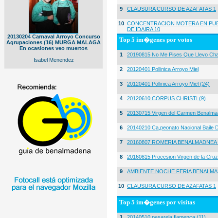
9
CLAUSURA CURSO DE AZAFATAS 1
10
CONCENTRACION MOTERA EN PUE
DE IDAIRA 10
20130204 Carnaval Arroyo Concurso
Top 5 im�genes por votos
Agrupaciones (16) MURGA MALAGA
En ocasiones veo muertos
1
20190815 No Me Pises Que Llevo Cha
Isabel Menendez
2
20120401 Pollinica Arroyo Miel
3
20120401 Pollinica Arroyo Miel (24)
4
20120610 CORPUS CHRISTI (9)
5
20130715 Virgen del Carmen Benalma
6
20140210 Ca,peonato Nacional Baile D
7
20160807 ROMERIA BENALMADNEA 
8
20160815 Procesion Virgen de la Cruz
9
AMBIENTE NOCHE FERIA BENALMA
10
CLAUSURA CURSO DE AZAFATAS 1
Top 5 im�genes por visitas
1
20140510 pasarela flamenca (11)