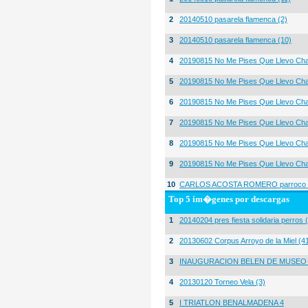
2
20140510 pasarela flamenca (2)
3
20140510 pasarela flamenca (10)
4
20190815 No Me Pises Que Llevo Cha
5
20190815 No Me Pises Que Llevo Cha
6
20190815 No Me Pises Que Llevo Cha
7
20190815 No Me Pises Que Llevo Cha
8
20190815 No Me Pises Que Llevo Cha
9
20190815 No Me Pises Que Llevo Cha
10
CARLOS ACOSTA ROMERO parroco igl
Top 5 im�genes por descargas
1
20140204 pres fiesta solidaria perros 
2
20130602 Corpus Arroyo de la Miel (4
3
INAUGURACION BELEN DE MUSEO
4
20130120 Torneo Vela (3)
5
I TRIATLON BENALMADENA 4