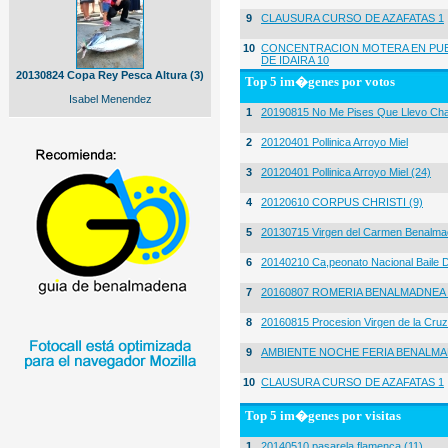
9
CLAUSURA CURSO DE AZAFATAS 1
10
CONCENTRACION MOTERA EN PUE
DE IDAIRA 10
20130824 Copa Rey Pesca Altura (3)
Top 5 im�genes por votos
Isabel Menendez
1
20190815 No Me Pises Que Llevo Cha
2
20120401 Pollinica Arroyo Miel
3
20120401 Pollinica Arroyo Miel (24)
4
20120610 CORPUS CHRISTI (9)
5
20130715 Virgen del Carmen Benalma
6
20140210 Ca,peonato Nacional Baile D
7
20160807 ROMERIA BENALMADNEA 
8
20160815 Procesion Virgen de la Cruz
9
AMBIENTE NOCHE FERIA BENALMA
10
CLAUSURA CURSO DE AZAFATAS 1
Top 5 im�genes por visitas
1
20140510 pasarela flamenca (11)