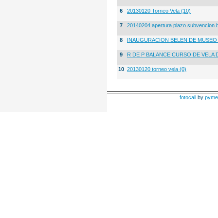
6
20130120 Torneo Vela (10)
7
20140204 apertura plazo subvencion 
8
INAUGURACION BELEN DE MUSE
9
R DE P BALANCE CURSO DE VELA 
10
20130120 torneo vela (0)
fotocall
by
pyme