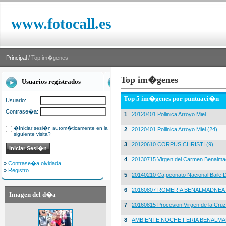
www.fotocall.es
Principal
/ Top im�genes
Top im�genes
Usuarios registrados
Top 5 im�genes por puntuaci�n
Usuario:
Contrase�a:
1
20120401 Pollinica Arroyo Miel
�Iniciar sesi�n autom�ticamente en la
2
20120401 Pollinica Arroyo Miel (24)
siguiente visita?
3
20120610 CORPUS CHRISTI (9)
4
20130715 Virgen del Carmen Benalma
»
Contrase�a olvidada
»
Registro
5
20140210 Ca,peonato Nacional Baile D
6
20160807 ROMERIA BENALMADNEA 
Imagen del d�a
7
20160815 Procesion Virgen de la Cruz
8
AMBIENTE NOCHE FERIA BENALMA