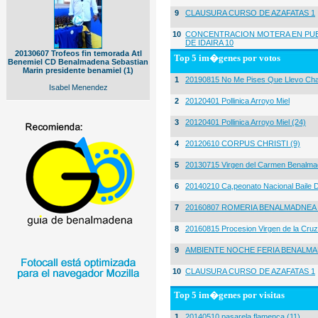
9
CLAUSURA CURSO DE AZAFATAS 1
10
CONCENTRACION MOTERA EN PUE
DE IDAIRA 10
20130607 Trofeos fin temorada Atl
Top 5 im�genes por votos
Benemiel CD Benalmadena Sebastian
Marin presidente benamiel (1)
1
20190815 No Me Pises Que Llevo Cha
Isabel Menendez
2
20120401 Pollinica Arroyo Miel
3
20120401 Pollinica Arroyo Miel (24)
4
20120610 CORPUS CHRISTI (9)
5
20130715 Virgen del Carmen Benalma
6
20140210 Ca,peonato Nacional Baile D
7
20160807 ROMERIA BENALMADNEA 
8
20160815 Procesion Virgen de la Cruz
9
AMBIENTE NOCHE FERIA BENALMA
10
CLAUSURA CURSO DE AZAFATAS 1
Top 5 im�genes por visitas
1
20140510 pasarela flamenca (11)