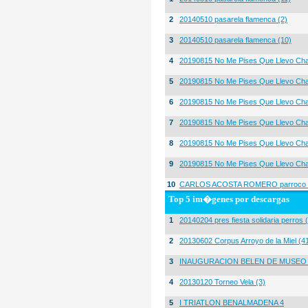
2
20140510 pasarela flamenca (2)
3
20140510 pasarela flamenca (10)
4
20190815 No Me Pises Que Llevo Cha
5
20190815 No Me Pises Que Llevo Cha
6
20190815 No Me Pises Que Llevo Cha
7
20190815 No Me Pises Que Llevo Cha
8
20190815 No Me Pises Que Llevo Cha
9
20190815 No Me Pises Que Llevo Cha
10
CARLOS ACOSTA ROMERO parroco igl
Top 5 im�genes por descargas
1
20140204 pres fiesta solidaria perros 
2
20130602 Corpus Arroyo de la Miel (4
3
INAUGURACION BELEN DE MUSEO
4
20130120 Torneo Vela (3)
5
I TRIATLON BENALMADENA 4