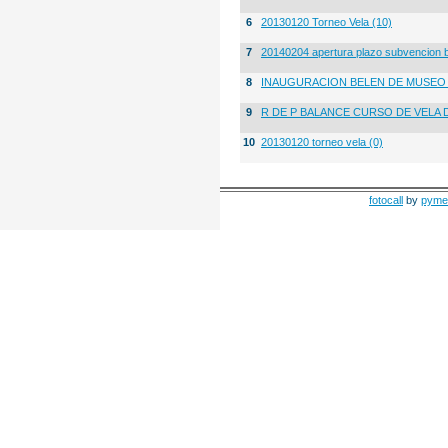
6
20130120 Torneo Vela (10)
7
20140204 apertura plazo subvencion 
8
INAUGURACION BELEN DE MUSE
9
R DE P BALANCE CURSO DE VELA 
10
20130120 torneo vela (0)
fotocall
by
pyme