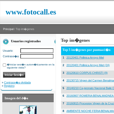
www.fotocall.es
Principal
/ Top im�genes
Top im�genes
Usuarios registrados
Top 5 im�genes por puntuaci�n
Usuario:
Contrase�a:
1
20120401 Pollinica Arroyo Miel
�Iniciar sesi�n autom�ticamente en la
2
20120401 Pollinica Arroyo Miel (24)
siguiente visita?
3
20120610 CORPUS CHRISTI (9)
4
20130715 Virgen del Carmen Benalma
»
Contrase�a olvidada
»
Registro
5
20140210 Ca,peonato Nacional Baile D
6
20160807 ROMERIA BENALMADNEA 
Imagen del d�a
7
20160815 Procesion Virgen de la Cruz
8
AMBIENTE NOCHE FERIA BENALMA