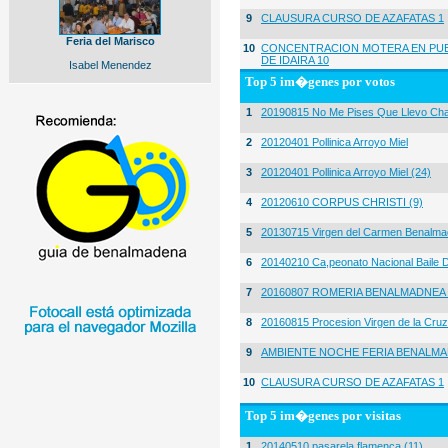
9
CLAUSURA CURSO DE AZAFATAS 1
Feria del Marisco
10
CONCENTRACION MOTERA EN PUE
DE IDAIRA 10
Isabel Menendez
Top 5 im�genes por votos
1
20190815 No Me Pises Que Llevo Cha
2
20120401 Pollinica Arroyo Miel
3
20120401 Pollinica Arroyo Miel (24)
4
20120610 CORPUS CHRISTI (9)
5
20130715 Virgen del Carmen Benalma
6
20140210 Ca,peonato Nacional Baile D
7
20160807 ROMERIA BENALMADNEA 
8
20160815 Procesion Virgen de la Cruz
9
AMBIENTE NOCHE FERIA BENALMA
10
CLAUSURA CURSO DE AZAFATAS 1
Top 5 im�genes por visitas
1
20140510 pasarela flamenca (11)