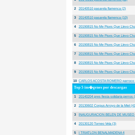
2
20140510 pasarela flamenca (2)
3
20140510 pasarela flamenca (10)
4
20190815 No Me Pises Que Llevo Cha
5
20190815 No Me Pises Que Llevo Cha
6
20190815 No Me Pises Que Llevo Cha
7
20190815 No Me Pises Que Llevo Cha
8
20190815 No Me Pises Que Llevo Cha
9
20190815 No Me Pises Que Llevo Cha
10
CARLOS ACOSTA ROMERO parroco igl
Top 5 im�genes por descargas
1
20140204 pres fiesta solidaria perros 
2
20130602 Corpus Arroyo de la Miel (4
3
INAUGURACION BELEN DE MUSEO
4
20130120 Torneo Vela (3)
5
I TRIATLON BENALMADENA 4