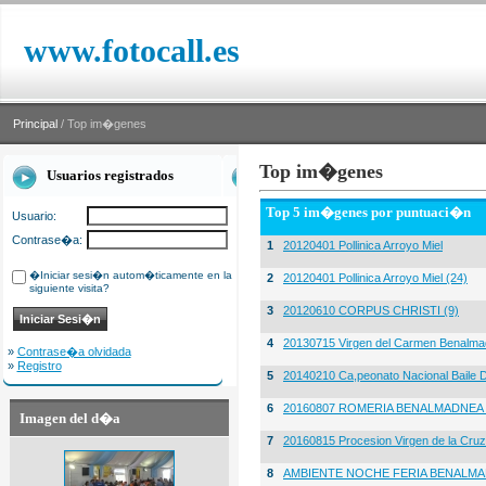
www.fotocall.es
Principal
/ Top im�genes
Top im�genes
Usuarios registrados
Top 5 im�genes por puntuaci�n
Usuario:
Contrase�a:
1
20120401 Pollinica Arroyo Miel
�Iniciar sesi�n autom�ticamente en la
2
20120401 Pollinica Arroyo Miel (24)
siguiente visita?
3
20120610 CORPUS CHRISTI (9)
4
20130715 Virgen del Carmen Benalma
»
Contrase�a olvidada
»
Registro
5
20140210 Ca,peonato Nacional Baile D
6
20160807 ROMERIA BENALMADNEA 
Imagen del d�a
7
20160815 Procesion Virgen de la Cruz
8
AMBIENTE NOCHE FERIA BENALMA