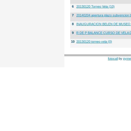
6
20130120 Torneo Vela (10)
7
20140204 apertura plazo subvencion 
8
INAUGURACION BELEN DE MUSE
9
R DE P BALANCE CURSO DE VELA 
10
20130120 torneo vela (0)
fotocall
by
pyme