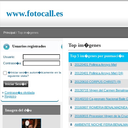
www.fotocall.es
Principal
/ Top im�genes
Top im�genes
Usuarios registrados
Top 5 im�genes por puntuaci�n
Usuario:
Contrase�a:
1
20120401 Pollinica Arroyo Miel
�Iniciar sesi�n autom�ticamente en la
2
20120401 Pollinica Arroyo Miel (24)
siguiente visita?
3
20120610 CORPUS CHRISTI (9)
4
20130715 Virgen del Carmen Benalma
»
Contrase�a olvidada
»
Registro
5
20140210 Ca,peonato Nacional Baile D
6
20160807 ROMERIA BENALMADNEA 
Imagen del d�a
7
20160815 Procesion Virgen de la Cruz
8
AMBIENTE NOCHE FERIA BENALMA