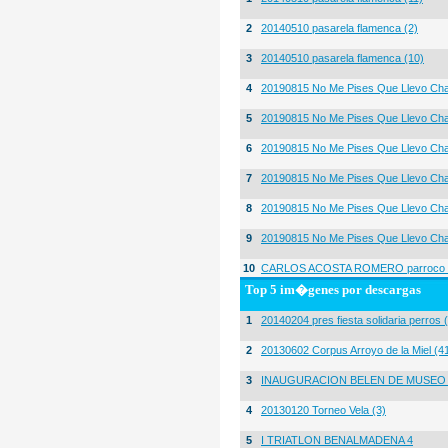
2
20140510 pasarela flamenca (2)
3
20140510 pasarela flamenca (10)
4
20190815 No Me Pises Que Llevo Cha
5
20190815 No Me Pises Que Llevo Cha
6
20190815 No Me Pises Que Llevo Cha
7
20190815 No Me Pises Que Llevo Cha
8
20190815 No Me Pises Que Llevo Cha
9
20190815 No Me Pises Que Llevo Cha
10
CARLOS ACOSTA ROMERO parroco igl
Top 5 im�genes por descargas
1
20140204 pres fiesta solidaria perros 
2
20130602 Corpus Arroyo de la Miel (4
3
INAUGURACION BELEN DE MUSEO
4
20130120 Torneo Vela (3)
5
I TRIATLON BENALMADENA 4