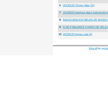
6
20130120 Torneo Vela (10)
7
20140204 apertura plazo subvencion 
8
INAUGURACION BELEN DE MUSE
9
R DE P BALANCE CURSO DE VELA 
10
20130120 torneo vela (0)
fotocall
by
pyme