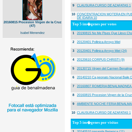
9
CLAUSURA CURSO DE AZAFATAS 1
10
CONCENTRACION MOTERA EN PUE
DE IDAIRA 10
20160815 Procesion Virgen de la Cruz
Top 5 im�genes por votos
(47)
Isabel Menendez
1
20190815 No Me Pises Que Llevo Cha
2
20120401 Pollinica Arroyo Miel
3
20120401 Pollinica Arroyo Miel (24)
4
20120610 CORPUS CHRISTI (9)
5
20130715 Virgen del Carmen Benalma
6
20140210 Ca,peonato Nacional Baile D
7
20160807 ROMERIA BENALMADNEA 
8
20160815 Procesion Virgen de la Cruz
9
AMBIENTE NOCHE FERIA BENALMA
10
CLAUSURA CURSO DE AZAFATAS 1
Top 5 im�genes por visitas
1
20140510 pasarela flamenca (11)