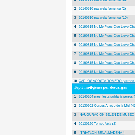
2
20140510 pasarela flamenca (2)
3
20140510 pasarela flamenca (10)
4
20190815 No Me Pises Que Llevo Cha
5
20190815 No Me Pises Que Llevo Cha
6
20190815 No Me Pises Que Llevo Cha
7
20190815 No Me Pises Que Llevo Cha
8
20190815 No Me Pises Que Llevo Cha
9
20190815 No Me Pises Que Llevo Cha
10
CARLOS ACOSTA ROMERO parroco igl
Top 5 im�genes por descargas
1
20140204 pres fiesta solidaria perros 
2
20130602 Corpus Arroyo de la Miel (4
3
INAUGURACION BELEN DE MUSEO
4
20130120 Torneo Vela (3)
5
I TRIATLON BENALMADENA 4