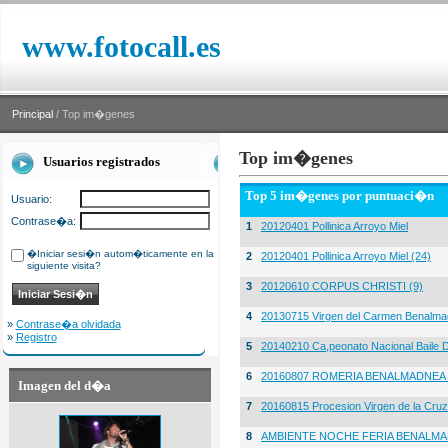
www.fotocall.es
Principal
/ Top im�genes
Top im�genes
Usuarios registrados
Top 5 im�genes por puntuaci�n
Usuario:
Contrase�a:
1
20120401 Pollinica Arroyo Miel
�Iniciar sesi�n autom�ticamente en la
2
20120401 Pollinica Arroyo Miel (24)
siguiente visita?
3
20120610 CORPUS CHRISTI (9)
4
20130715 Virgen del Carmen Benalma
»
Contrase�a olvidada
»
Registro
5
20140210 Ca,peonato Nacional Baile D
6
20160807 ROMERIA BENALMADNEA 
Imagen del d�a
7
20160815 Procesion Virgen de la Cruz
8
AMBIENTE NOCHE FERIA BENALMA