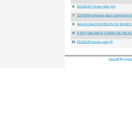
6
20130120 Torneo Vela (10)
7
20140204 apertura plazo subvencion 
8
INAUGURACION BELEN DE MUSE
9
R DE P BALANCE CURSO DE VELA 
10
20130120 torneo vela (0)
fotocall
by
pyme