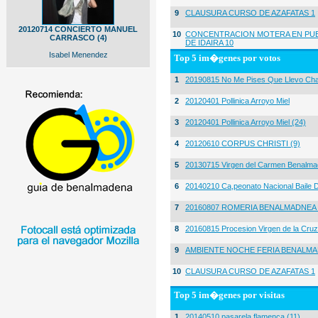
9
CLAUSURA CURSO DE AZAFATAS 1
20120714 CONCIERTO MANUEL
10
CONCENTRACION MOTERA EN PUE
CARRASCO (4)
DE IDAIRA 10
Isabel Menendez
Top 5 im�genes por votos
1
20190815 No Me Pises Que Llevo Cha
2
20120401 Pollinica Arroyo Miel
3
20120401 Pollinica Arroyo Miel (24)
4
20120610 CORPUS CHRISTI (9)
5
20130715 Virgen del Carmen Benalma
6
20140210 Ca,peonato Nacional Baile D
7
20160807 ROMERIA BENALMADNEA 
8
20160815 Procesion Virgen de la Cruz
9
AMBIENTE NOCHE FERIA BENALMA
10
CLAUSURA CURSO DE AZAFATAS 1
Top 5 im�genes por visitas
1
20140510 pasarela flamenca (11)