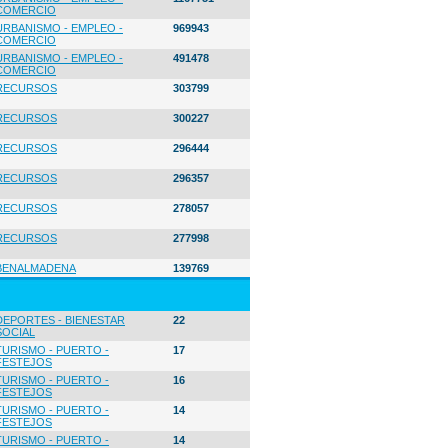
COMERCIO
URBANISMO - EMPLEO -
969943
COMERCIO
URBANISMO - EMPLEO -
491478
COMERCIO
RECURSOS
303799
RECURSOS
300227
RECURSOS
296444
RECURSOS
296357
RECURSOS
278057
RECURSOS
277998
BENALMADENA
139769
DEPORTES - BIENESTAR
22
SOCIAL
TURISMO - PUERTO -
17
FESTEJOS
TURISMO - PUERTO -
16
FESTEJOS
TURISMO - PUERTO -
14
FESTEJOS
TURISMO - PUERTO -
14