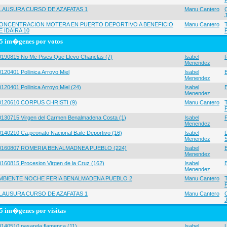
LAUSURA CURSO DE AZAFATAS 1
Manu Cantero
ONCENTRACION MOTERA EN PUERTO DEPORTIVO A BENEFICIO
Manu Cantero
E IDAIRA 10
5 im�genes por votos
0190815 No Me Pises Que Llevo Chanclas (7)
Isabel
Menendez
120401 Pollinica Arroyo Miel
Isabel
Menendez
120401 Pollinica Arroyo Miel (24)
Isabel
Menendez
0120610 CORPUS CHRISTI (9)
Manu Cantero
0130715 Virgen del Carmen Benalmadena Costa (1)
Isabel
Menendez
0140210 Ca,peonato Nacional Baile Deportivo (16)
Isabel
Menendez
0160807 ROMERIA BENALMADNEA PUEBLO (224)
Isabel
Menendez
0160815 Procesion Virgen de la Cruz (162)
Isabel
Menendez
MBIENTE NOCHE FERIA BENALMADENA PUEBLO 2
Manu Cantero
LAUSURA CURSO DE AZAFATAS 1
Manu Cantero
5 im�genes por visitas
0140510 pasarela flamenca (11)
Isabel