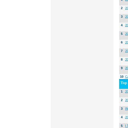
2
2
3
2
4
2
5
2
6
2
7
2
8
2
9
2
10
C
Top 
1
20
2
2
3
I
4
2
5
I