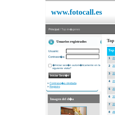
www.fotocall.es
Principal
/ Top im�genes
Top
Usuarios registrados
Top
Usuario:
Contrase�a:
1
20
�Iniciar sesi�n autom�ticamente en la
2
20
siguiente visita?
3
2
4
2
»
Contrase�a olvidada
»
Registro
5
2
6
2
Imagen del d�a
7
2
8
A