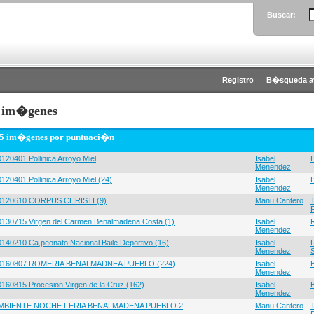
Buscar:
Registro
B�squeda a
 im�genes
 5 im�genes por puntuaci�n
120401 Pollinica Arroyo Miel
Isabel
Menendez
120401 Pollinica Arroyo Miel (24)
Isabel
Menendez
0120610 CORPUS CHRISTI (9)
Manu Cantero
0130715 Virgen del Carmen Benalmadena Costa (1)
Isabel
Menendez
0140210 Ca,peonato Nacional Baile Deportivo (16)
Isabel
Menendez
0160807 ROMERIA BENALMADNEA PUEBLO (224)
Isabel
Menendez
0160815 Procesion Virgen de la Cruz (162)
Isabel
Menendez
MBIENTE NOCHE FERIA BENALMADENA PUEBLO 2
Manu Cantero