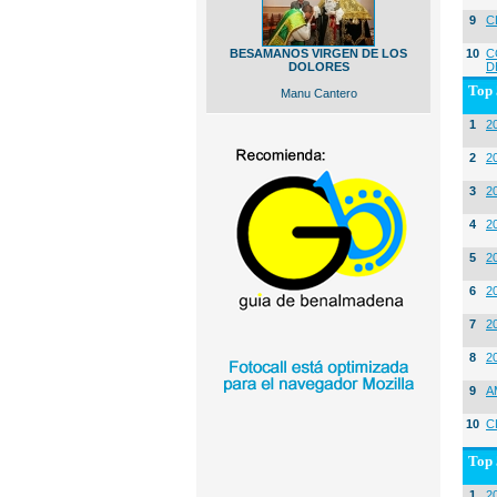
9
C
BESAMANOS VIRGEN DE LOS
10
C
DOLORES
D
Top 
Manu Cantero
1
2
2
20
3
20
4
2
5
2
6
2
7
2
8
2
9
A
10
C
Top 
1
2