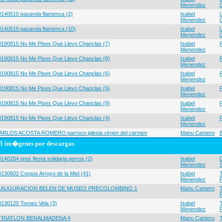
Menendez
0140510 pasarela flamenca (2)
Isabel
Menendez
0140510 pasarela flamenca (10)
Isabel
Menendez
0190815 No Me Pises Que Llevo Chanclas (7)
Isabel
Menendez
0190815 No Me Pises Que Llevo Chanclas (8)
Isabel
Menendez
0190815 No Me Pises Que Llevo Chanclas (6)
Isabel
Menendez
0190815 No Me Pises Que Llevo Chanclas (5)
Isabel
Menendez
0190815 No Me Pises Que Llevo Chanclas (9)
Isabel
Menendez
0190815 No Me Pises Que Llevo Chanclas (4)
Isabel
Menendez
ARLOS ACOSTA ROMERO parroco iglesia virgen del carmen
Manu Cantero
5 im�genes por descargas
140204 pres fiesta solidaria perros (2)
Isabel
Menendez
0130602 Corpus Arroyo de la Miel (41)
Isabel
Menendez
NAUGURACION BELEN DE MUSEO PRECOLOMBINO 1
Manu Cantero
0130120 Torneo Vela (3)
Isabel
Menendez
 TRIATLON BENALMADENA 4
Manu Cantero