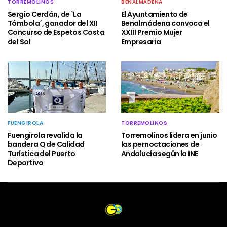
TORREMOLINOS
BENALMÁDENA
Sergio Cerdán, de `La
El Ayuntamiento de
Tómbola´, ganador del XII
Benalmádena convoca el
Concurso de Espetos Costa
XXIII Premio Mujer
del Sol
Empresaria
FUENGIROLA
TORREMOLINOS
Fuengirola revalida la
Torremolinos lidera en junio
bandera Q de Calidad
las pernoctaciones de
Turística del Puerto
Andalucía según la INE
Deportivo