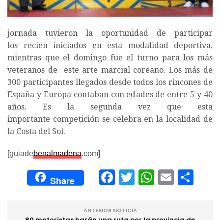
jornada tuvieron la oportunidad de participar
los recien iniciados en esta modalidad deportiva,
mientras que el domingo fue el turno para los más
veteranos de este arte marcial coreano. Los más de
300 participantes llegados desde todos los rincones de
España y Europa contaban con edades de entre 5 y 40
años. Es la segunda vez que esta
importante competición se celebra en la localidad de
la Costa del Sol.
[guiade
benalmadena
.com]
Facebook
Twitter
WhatsA
Email
Com
Share
ANTERIOR NOTICIA
80 motoristas harán una ruta por la provincia de