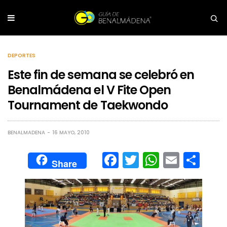
DEPORTES
Este fin de semana se celebró en
Benalmádena el V Fite Open
Tournament de Taekwondo
BENALMADENA
16 MAYO, 2010
Facebook
Twitter
WhatsA
Email
Com
Share