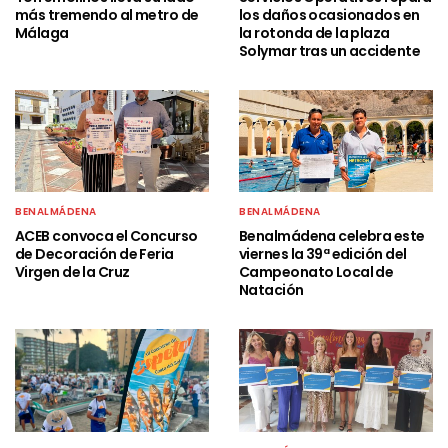
TORREMOLINOS
BENALMÁDENA
Torremolinos lleva su lado
Servicios Operativos repara
más tremendo al metro de
los daños ocasionados en
Málaga
la rotonda de la plaza
Solymar tras un accidente
BENALMÁDENA
BENALMÁDENA
ACEB convoca el Concurso
Benalmádena celebra este
de Decoración de Feria
viernes la 39ª edición del
Virgen de la Cruz
Campeonato Local de
Natación