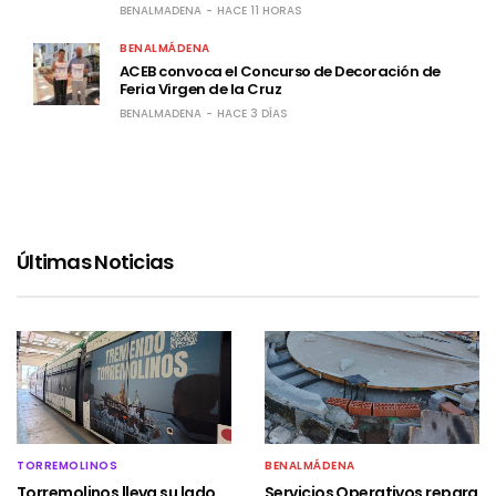
Servicios Operativos repara los daños
ocasionados en la rotonda de la plaza
Solymar tras un accidente
BENALMADENA
HACE 11 HORAS
BENALMÁDENA
ACEB convoca el Concurso de Decoración de
Feria Virgen de la Cruz
BENALMADENA
HACE 3 DÍAS
Últimas Noticias