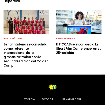
Deportivo
BENALMÁDENA
BENALMÁDENA
Benalmádena se consolida
El FICCAB se incorpora a la
como referente
Short Film Conference, en su
internacional de la
25º edición
gimnasia rítmica con la
segunda edición del Golden
Camp
PYMEDIA
FOTOCALL
BENALMÁDENA