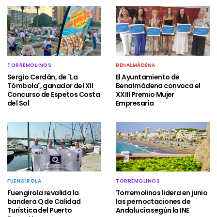
TORREMOLINOS
BENALMÁDENA
Sergio Cerdán, de `La
El Ayuntamiento de
Tómbola´, ganador del XII
Benalmádena convoca el
Concurso de Espetos Costa
XXIII Premio Mujer
del Sol
Empresaria
FUENGIROLA
TORREMOLINOS
Fuengirola revalida la
Torremolinos lidera en junio
bandera Q de Calidad
las pernoctaciones de
Turística del Puerto
Andalucía según la INE