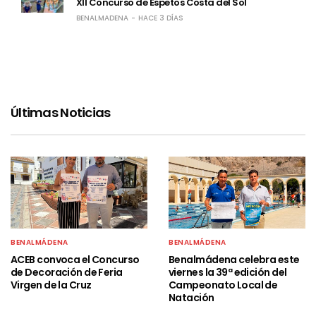
XII Concurso de Espetos Costa del Sol
BENALMADENA
HACE 3 DÍAS
Últimas Noticias
BENALMÁDENA
BENALMÁDENA
ACEB convoca el Concurso
Benalmádena celebra este
de Decoración de Feria
viernes la 39ª edición del
Virgen de la Cruz
Campeonato Local de
Natación