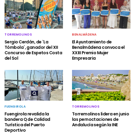
TORREMOLINOS
BENALMÁDENA
Sergio Cerdán, de `La
El Ayuntamiento de
Tómbola´, ganador del XII
Benalmádena convoca el
Concurso de Espetos Costa
XXIII Premio Mujer
del Sol
Empresaria
FUENGIROLA
TORREMOLINOS
Fuengirola revalida la
Torremolinos lidera en junio
bandera Q de Calidad
las pernoctaciones de
Turística del Puerto
Andalucía según la INE
Deportivo