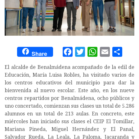
Facebook
Twitter
WhatsA
Email
Com
Share
El alcalde de Benalmádena acompañado de la edil de
Educación, María Luisa Robles, ha visitado varios de
los centros educativos del municipio para dar la
bienvenida al nuevo escolar. Este año, en los nueve
centros repartidos por Benalmádena, ocho públicos y
uno concertado, comienzan sus clases un total de 5.286
alumnos en un total de 213 aulas. En concreto, este
miércoles han iniciado sus clases el CEIP El Tomillar,
Mariana Pineda, Miguel Hernández y El Panal,
Salvador Rueda, La Leala, La Paloma, Jacaranda y