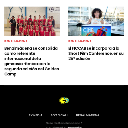
BENALMÁDENA
BENALMÁDENA
Benalmádena se consolida
El FICCAB se incorpora a la
como referente
Short Film Conference, en su
internacional de la
25º edición
gimnasia rítmica con la
segunda edición del Golden
Camp
PYMEDIA
FOTOCALL
BENALMÁDENA
Guía de Benalmádena ®
Developed by
pymedia