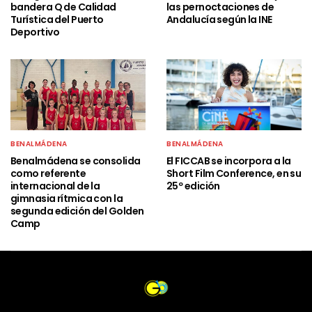
bandera Q de Calidad
las pernoctaciones de
Turística del Puerto
Andalucía según la INE
Deportivo
BENALMÁDENA
BENALMÁDENA
Benalmádena se consolida
El FICCAB se incorpora a la
como referente
Short Film Conference, en su
internacional de la
25º edición
gimnasia rítmica con la
segunda edición del Golden
Camp