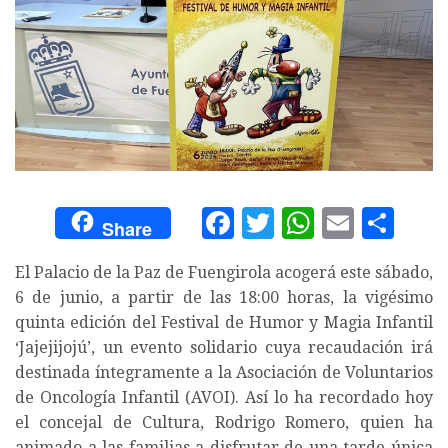
Facebook
Twitter
WhatsA
Email
Com
Share
El Palacio de la Paz de Fuengirola acogerá este sábado,
6 de junio, a partir de las 18:00 horas, la vigésimo
quinta edición del Festival de Humor y Magia Infantil
‘Jajejijojú’, un evento solidario cuya recaudación irá
destinada íntegramente a la Asociación de Voluntarios
de Oncología Infantil (AVOI). Así lo ha recordado hoy
el concejal de Cultura, Rodrigo Romero, quien ha
animado a las familias a disfrutar de una tarde única