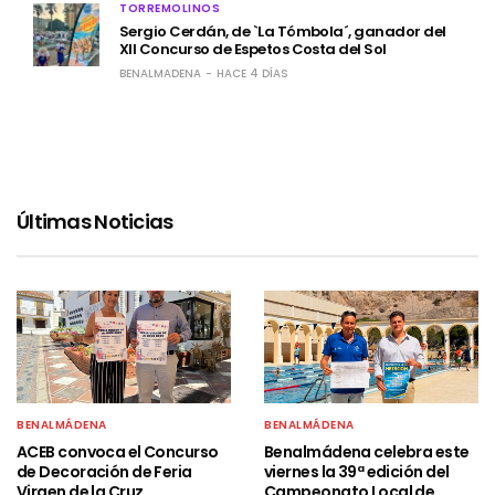
TORREMOLINOS
Sergio Cerdán, de `La Tómbola´, ganador del
XII Concurso de Espetos Costa del Sol
BENALMADENA
HACE 4 DÍAS
Últimas Noticias
BENALMÁDENA
BENALMÁDENA
ACEB convoca el Concurso
Benalmádena celebra este
de Decoración de Feria
viernes la 39ª edición del
Virgen de la Cruz
Campeonato Local de