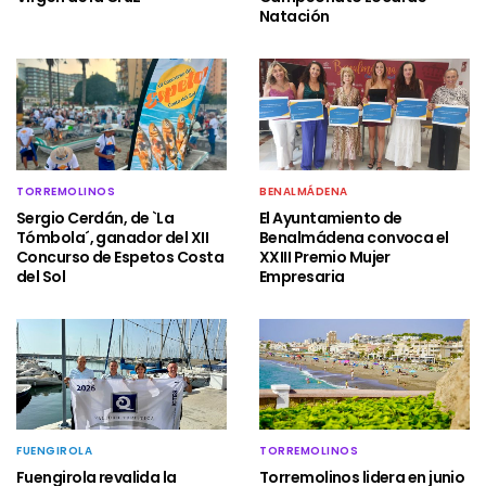
Natación
TORREMOLINOS
BENALMÁDENA
Sergio Cerdán, de `La
El Ayuntamiento de
Tómbola´, ganador del XII
Benalmádena convoca el
Concurso de Espetos Costa
XXIII Premio Mujer
del Sol
Empresaria
FUENGIROLA
TORREMOLINOS
Fuengirola revalida la
Torremolinos lidera en junio